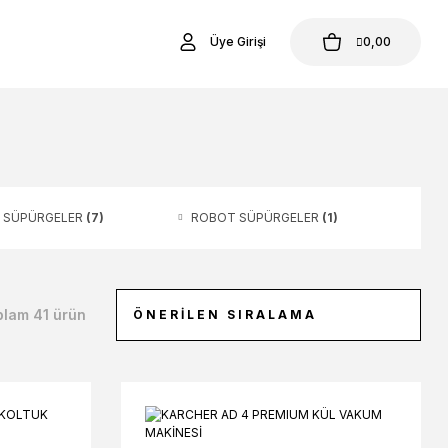
Üye Girişi
0,00
İ SÜPÜRGELER
(7)
ROBOT SÜPÜRGELER
(1)
plam 41 ürün