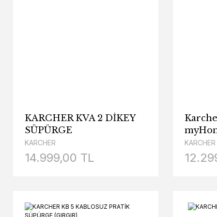
KARCHER KVA 2 DİKEY
Karche
SÜPÜRGE
myHome
Süpür
KARCHER
KARCHER
14.999,00 TL
12.29