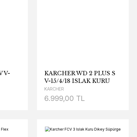
 V-
KARCHER WD 2 PLUS S
V-15/4/18 ISLAK KURU
ELEKTRİKLİ SÜPÜRGE
KARCHER
6.999,00 TL