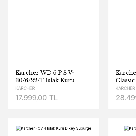
Karcher WD 6 P S V-
Karche
30/6/22/T Islak Kuru
Classic
Elektrikli Süpürge
Elektri
KARCHER
KARCHER
17.999,00 TL
28.49