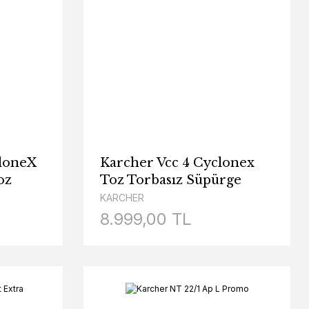
loneX
Karcher Vcc 4 Cyclonex
oz
Toz Torbasız Süpürge
LED
KARCHER
8.999,00 TL