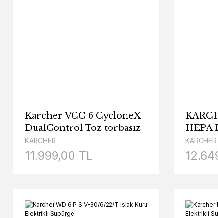
Karcher VCC 6 CycloneX
KARCHE
DualControl Toz torbasız
HEPA R
Turbo ve LED Başlıklı
KARCHER
KARCHER
Süpürge
11.999,00 TL
12.64