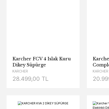
Karcher FCV 4 Islak Kuru
Karche
Dikey Süpürge
Compl
KARCHER
KARCHER
28.499,00 TL
20.99