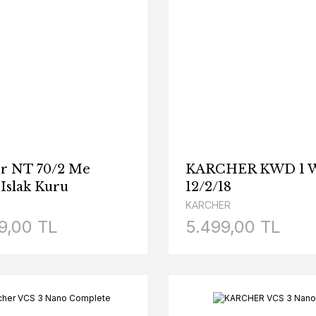
r NT 70/2 Me
KARCHER KWD 1 W
 Islak Kuru
12/2/18
kli Süpürge
KARCHER
9,00 TL
5.499,00 TL