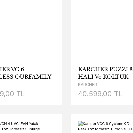
ER VC 6
KARCHER PUZZİ 8
ESS OURFAMİLY
HALI Ve KOLTUK
İKEY ELEKTRİKLİ
YIKAMA MAKİNES
KARCHER
RGE
9,00 TL
40.599,00 TL