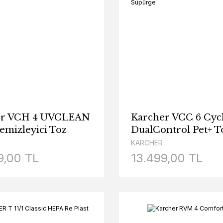
er VCH 4 UVCLEAN
Karcher VCC 6 Cyc
emizleyici Toz
DualControl Pet+ T
ız Süpürge
torbasız Turbo ve 
KARCHER
Başlıklı Süpürge
9,00 TL
13.499,00 TL