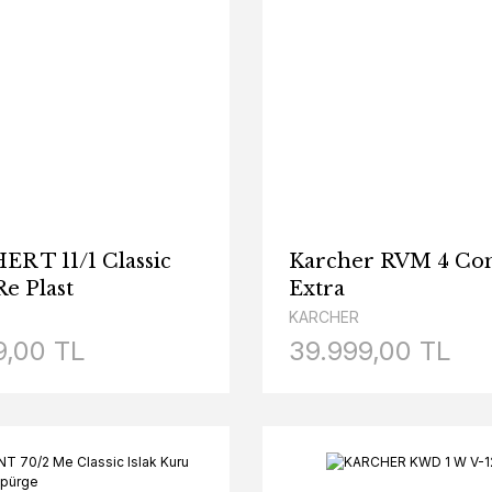
R T 11/1 Classic
Karcher RVM 4 Co
e Plast
Extra
KARCHER
9,00 TL
39.999,00 TL