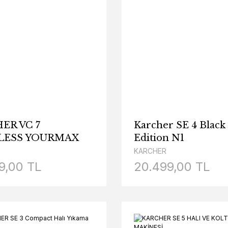
ER VC 7
Karcher SE 4 Blac
LESS YOURMAX
Edition N1
KARCHER
9,00 TL
20.499,00 TL