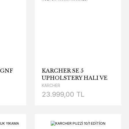
k GNF
KARCHER SE 5
UPHOLSTERY HALI VE
KOLTUK YIKAMA
KARCHER
MAKİNESİ
23.999,00 TL