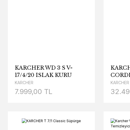
KARCHER WD 3 S V-
KARCH
17/4/20 ISLAK KURU
CORDL
ELEKTRİKLİ SÜPÜRGE
PET D
KARCHER
KARCHER
SÜPÜ
7.999,00 TL
32.49