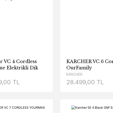
r VC 4 Cordless
KARCHER VC 6 Cor
 Elektrikli Dik
OurFamily
ge
KARCHER
9,00 TL
28.499,00 TL