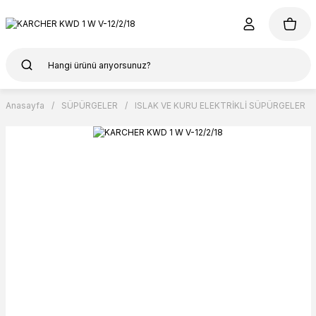
Anasayfa
SÜPÜRGELER
ISLAK VE KURU ELEKTRİKLİ SÜPÜRGELER