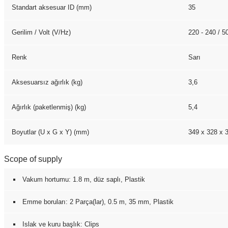
Standart aksesuar ID (mm)
35
Gerilim / Volt (V/
Hz
)
220 - 240 / 50
Renk
Sarı
Aksesuarsız ağırlık (kg)
3,6
Ağırlık (paketlenmiş) (kg)
5,4
Boyutlar (U x G x Y) (mm)
349 x 328 x 
Scope of supply
Vakum hortumu: 1.8 m, düz saplı, Plastik
Emme boruları: 2 Parça(lar), 0.5 m, 35 mm, Plastik
Islak ve kuru başlık: Clips