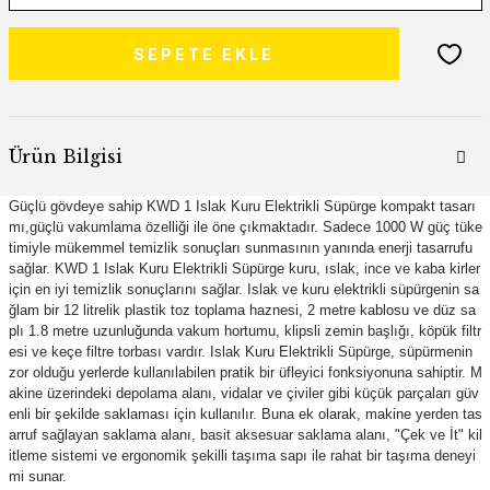
SEPETE EKLE
Ürün Bilgisi
Güçlü gövdeye sahip KWD 1 Islak Kuru Elektrikli Süpürge kompakt tasarı
mı,güçlü vakumlama özelliği ile öne çıkmaktadır. Sadece 1000 W güç tüke
timiyle mükemmel temizlik sonuçları sunmasının yanında enerji tasarrufu
sağlar. KWD 1 Islak Kuru Elektrikli Süpürge kuru, ıslak, ince ve kaba kirler
için en iyi temizlik sonuçlarını sağlar. Islak ve kuru elektrikli süpürgenin sa
ğlam bir 12 litrelik plastik toz toplama haznesi, 2 metre kablosu ve düz sa
plı 1.8 metre uzunluğunda vakum hortumu, klipsli zemin başlığı, köpük filtr
esi ve keçe filtre torbası vardır. Islak Kuru Elektrikli Süpürge, süpürmenin
zor olduğu yerlerde kullanılabilen pratik bir üfleyici fonksiyonuna sahiptir. M
akine üzerindeki depolama alanı, vidalar ve çiviler gibi küçük parçaları güv
enli bir şekilde saklaması için kullanılır. Buna ek olarak, makine yerden tas
arruf sağlayan saklama alanı, basit aksesuar saklama alanı, "Çek ve İt" kil
itleme sistemi ve ergonomik şekilli taşıma sapı ile rahat bir taşıma deneyi
mi sunar.