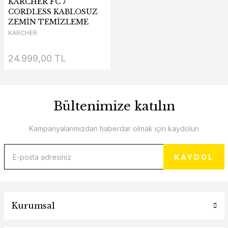
KARCHER FC 7
CORDLESS KABLOSUZ
ZEMİN TEMİZLEME
MAKİNESİ
KARCHER
24.999,00 TL
Bültenimize katılın
Kampanyalarımızdan haberdar olmak için kaydolun
KAYDOL
Kurumsal