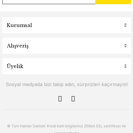
Kurumsal
Alışveriş
Üyelik
Sosyal medyada bizi takip edin, sürprizleri kaçırmayın!
© Tüm Hakları Saklıdır. Kredi kartı bilgileriniz 256bit SSL sertifikası ile