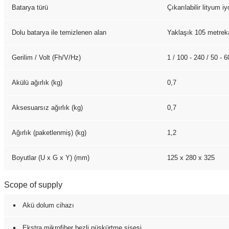
Batarya türü
Çıkarılabilir lityum i
Dolu batarya ile temizlenen alan
Yaklaşık 105 metrek
Gerilim / Volt (Fh/V/
Hz
)
1 / 100 - 240 / 50 - 6
Akülü ağırlık (kg)
0,7
Aksesuarsız ağırlık (kg)
0,7
Ağırlık (paketlenmiş) (kg)
1,2
Boyutlar (U x G x Y) (mm)
125 x 280 x 325
Scope of supply
Akü dolum cihazı
Ekstra mikrofiber bezli püskürtme şişesi