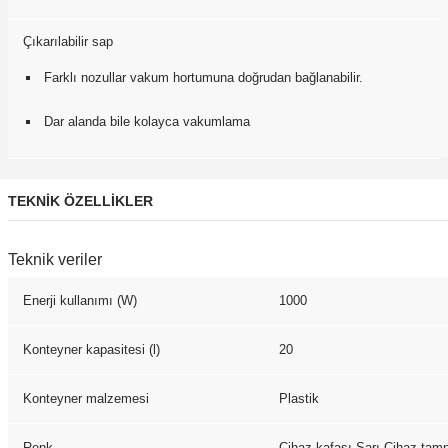
Çıkarılabilir sap
Farklı nozullar vakum hortumuna doğrudan bağlanabilir.
Dar alanda bile kolayca vakumlama
TEKNİK ÖZELLİKLER
Teknik veriler
Enerji kullanımı (W)
1000
Konteyner kapasitesi (l)
20
Konteyner malzemesi
Plastik
Renk
Cihaz kafası Sarı Cihaz tam