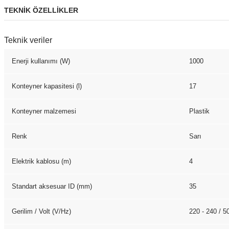
TEKNİK ÖZELLİKLER
Teknik veriler
Enerji kullanımı (W)
1000
Konteyner kapasitesi (l)
17
Konteyner malzemesi
Plastik
Renk
Sarı
Elektrik kablosu (m)
4
Standart aksesuar ID (mm)
35
Gerilim / Volt (V/
Hz
)
220 - 240 / 50