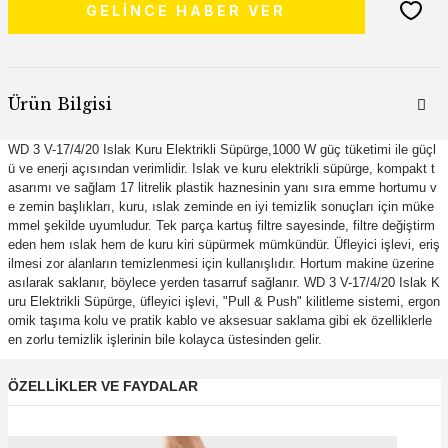
GELİNCE HABER VER
Ürün Bilgisi
WD 3 V-17/4/20 Islak Kuru Elektrikli Süpürge,1000 W güç tüketimi ile güçl
ü ve enerji açısından verimlidir. Islak ve kuru elektrikli süpürge, kompakt t
asarımı ve sağlam 17 litrelik plastik haznesinin yanı sıra emme hortumu v
e zemin başlıkları, kuru, ıslak zeminde en iyi temizlik sonuçları için müke
mmel şekilde uyumludur. Tek parça kartuş filtre sayesinde, filtre değiştirm
eden hem ıslak hem de kuru kiri süpürmek mümkündür. Üfleyici işlevi, eriş
ilmesi zor alanların temizlenmesi için kullanışlıdır. Hortum makine üzerine
asılarak saklanır, böylece yerden tasarruf sağlanır. WD 3 V-17/4/20 Islak K
uru Elektrikli Süpürge, üfleyici işlevi, "Pull & Push" kilitleme sistemi, ergon
omik taşıma kolu ve pratik kablo ve aksesuar saklama gibi ek özelliklerle
en zorlu temizlik işlerinin bile kolayca üstesinden gelir.
ÖZELLİKLER VE FAYDALAR