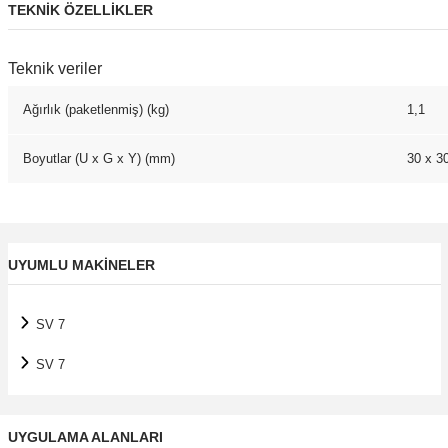
TEKNİK ÖZELLİKLER
Teknik veriler
Ağırlık (paketlenmiş) (kg)
1,1
Boyutlar (U x G x Y) (mm)
30 x 3
UYUMLU MAKİNELER
SV 7
SV 7
UYGULAMA ALANLARI