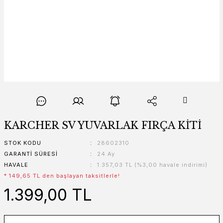
KARCHER SV YUVARLAK FIRÇA KİTİ
STOK KODU
28602310
GARANTI SÜRESI
24 Ay
HAVALE
1.357,03 TL (%3,00 havale indirimi)
* 149,65 TL den başlayan taksitlerle!
1.399,00 TL