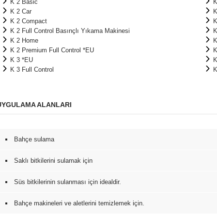
K 2 Basic
K
K 2 Car
K
K 2 Compact
K
K 2 Full Control Basınçlı Yıkama Makinesi
K
K 2 Home
K
K 2 Premium Full Control *EU
K
K 3 *EU
K
K 3 Full Control
K
UYGULAMA ALANLARI
Bahçe sulama
Saklı bitkilerini sulamak için
Süs bitkilerinin sulanması için idealdir.
Bahçe makineleri ve aletlerini temizlemek için.