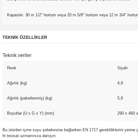
Kapasite: 30 m 1/2" hortum veya 20 m 5/8" hortum veya 12 m 3/4" hortu
TEKNIK ÖZELLIKLER
Teknik veriler
Renk
Siyah
Ağırlık (kg)
4,9
Ağırlık (paketlenmiş) (kg)
5,8
Boyutlar (U x G x Y) (mm)
290 x 460 
Bu ürünleri içme suyu şebekesine bağlarken EN 1717 gerekliliklerini yerine g
hi tesisat uzmanınıza danışın.