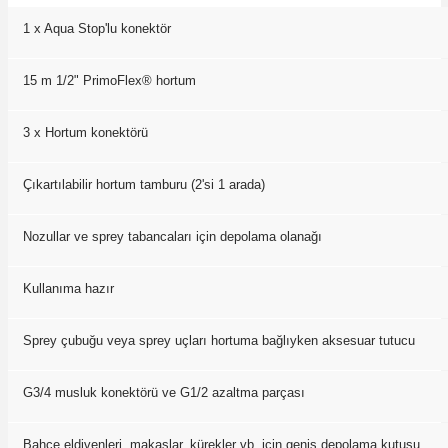
1 x Aqua Stop'lu konektör
15 m 1/2"
PrimoFlex
® hortum
3 x Hortum konektörü
Çıkartılabilir hortum tamburu (2'si 1 arada)
Nozullar ve sprey tabancaları için depolama olanağı
Kullanıma hazır
Sprey çubuğu veya sprey uçları hortuma bağlıyken aksesuar tutucu
G3/4 musluk konektörü ve G1/2 azaltma parçası
Bahçe eldivenleri, makaslar, kürekler vb. için geniş depolama kutusu.