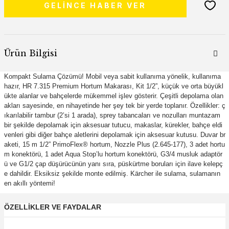
GELİNCE HABER VER
Ürün Bilgisi
Kompakt Sulama Çözümü! Mobil veya sabit kullanıma yönelik, kullanıma
hazır, HR 7.315 Premium Hortum Makarası, Kit 1/2”, küçük ve orta büyükl
ükte alanlar ve bahçelerde mükemmel işlev gösterir. Çeşitli depolama olan
akları sayesinde, en nihayetinde her şey tek bir yerde toplanır. Özellikler: ç
ıkarılabilir tambur (2’si 1 arada), sprey tabancaları ve nozulları muntazam
bir şekilde depolamak için aksesuar tutucu, makaslar, kürekler, bahçe eldi
venleri gibi diğer bahçe aletlerini depolamak için aksesuar kutusu. Duvar br
aketi, 15 m 1/2”
PrimoFlex
® hortum, Nozzle Plus (2.645-177), 3 adet hortu
m konektörü, 1 adet Aqua Stop’lu hortum konektörü, G3/4 musluk adaptör
ü ve G1/2 çap düşürücünün yanı sıra, püskürtme boruları için ilave kelepç
e dahildir. Eksiksiz şekilde monte edilmiş. Kärcher ile sulama, sulamanın
en akıllı yöntemi!
ÖZELLIKLER VE FAYDALAR